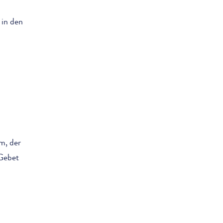
 in den
m, der
 Gebet