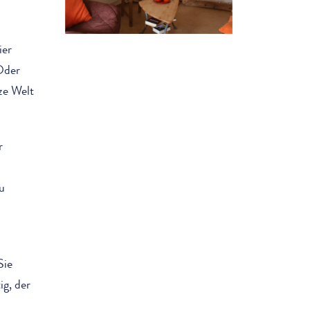
ier
 Oder
ze Welt
r
u
Sie
ig, der