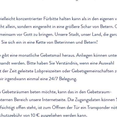
elleicht konzentrierter Fürbitte halten kann als in den eigenen v
t allein, sondern eingereiht in eine größere Schar von Betern.
meinsam vor Gott zu bringen. Unsere Stadt, unser Land, die gan
Sie sich ein in eine Kette von Beterinnen und Betern!
e gibt eine monatliche Gebetsmail heraus. Anliegen können unte
andt werden. Bitte haben Sie Verständnis, wenn eine Auswahl
it der Zeit geleitete Lobpreiszeiten oder Gebetsgemeinschaften z
wir irgendwann einmal eine 24/7 Belegung.
en Gebetsräumen beten möchte, kann das in den Gebetsraum-
nternen Bereich unsere Internetseite. Die Zugangsdaten können 
ichtigt offen steht, ist zum Öffnen der Tür ein Transponder nöt
chutzgebühr von 10 € ausgeliehen werden kann.