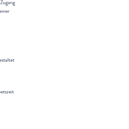
n Zugang
einer
n
estaltet
etszeit