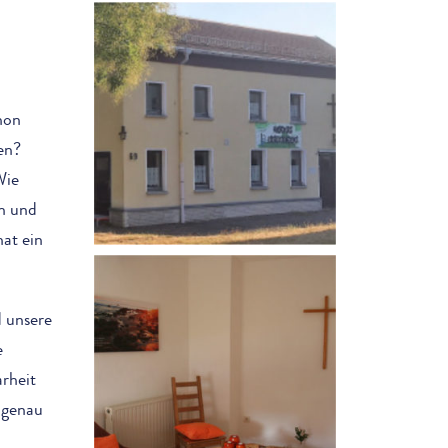
hon
en?
Wie
en und
hat ein
 unsere
e
rheit
 genau