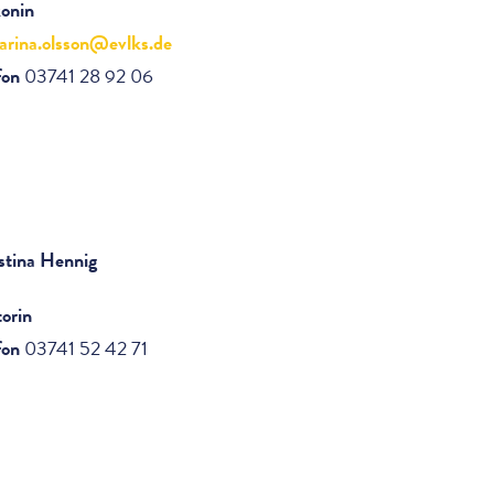
onin
arina.olsson@evlks.de
fon
03741 28 92 06
stina Hennig
orin
fon
03741 52 42 71