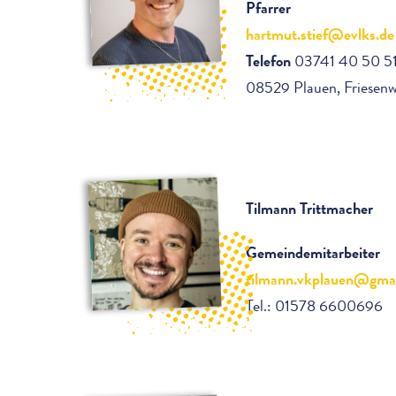
Pfarrer
hartmut.stief@evlks.de
Telefon
03741 40 50 5
08529 Plauen, Friesenw
Tilmann Trittmacher
Gemeindemitarbeiter
tilmann.vkplauen@gma
Tel.: 01578 6600696