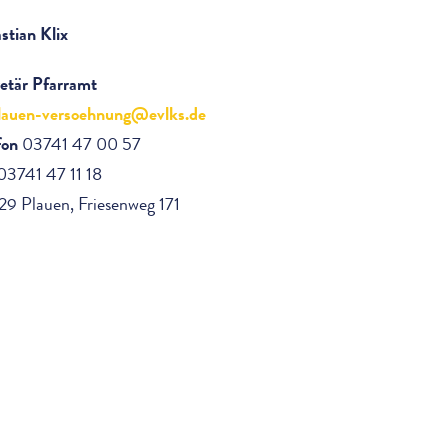
stian Klix
etär Pfarramt
lauen-versoehnung@evlks.de
fon
03741 47 00 57
3741 47 11 18
9 Plauen, Friesenweg 171