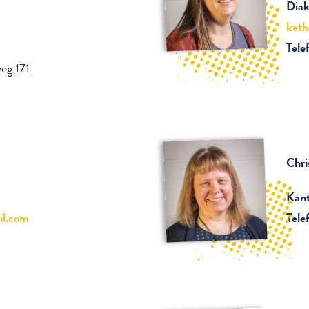
Diak
kath
1
Tele
eg 171
Chri
Kant
il.com
Tele