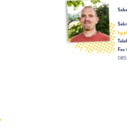
Seba
Sekr
kg.p
Tele
Fax
0
0852
e